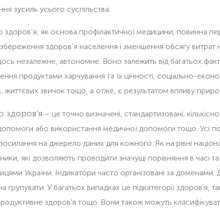
ня зусиль усього суспільства.
 здоров’я, як основа профілактичної медицини, повинна пер
збереження здоров’я населення і зменшення обсягу витрат 
ось незалежне, автономне. Воно залежить від багатьох факт
ння продуктами харчування та їх цінності, соціально-еконо
, життєвих звичок тощо, а отже, є результатом впливу приро
о здоров’я
– це точно визначені, стандартизовані, кількісн
допомоги або використання медичної допомоги тощо. Усі пок
посилання на джерело даних для кожного. Як на рівні націо
ники, які дозволяють проводити значущі порівняння в часі та
цями України. Індикатори часто організовані за доменами. До
групувати. У багатьох випадках це підкатегорії здоров'я, так
одуктивне здоров'я тощо. Вони також можуть класифікувати