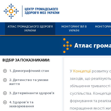
АТЛАС ГРОМАДСЬКОГО ЗДОРОВ'Я
МОНІТОРИНГ ВІЛ В
МОНІТОРИН
УКРАЇНИ
УКРАЇНІ
Атлас гром
ВІДБІР ЗА ПОКАЗНИКАМИ:
У
Концепції
розвитку с
1. Демографічний стан
заходів, що реалізую
2. Дитинство та умови
життя
збільшення тривалості
суспільства. Концепці
3. Детермінанти здоров'я
формування та реаліза
4. Здоров’я та
захворювання
покращення якості жи