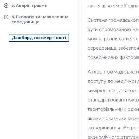
життя шляхом об’єднан
5. Аварії, травми
6. Екологія та навколишнє
Система громадського
середовище
бути спрямованою на 
Дашборд по смертності
можна розглядати як щ
середовища, забезпече
поведінкових факторів
Атлас громадськог
доступу до медичної 
вимірюється, а також 
стандартизовані показ
територіальними одини
якими показники можна 
захворювання або репр
економічного статусу,