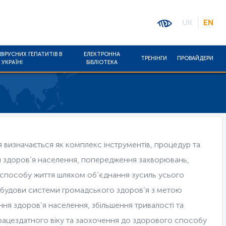
UK
EN
ВІРУСНИХ ГЕПАТИТІВ В
ЕЛЕКТРОННА
ТРЕНІНГИ
ПРОВАЙДЕРИ
УКРАЇНІ
БІБЛІОТЕКА
 визначається як комплекс інструментів, процедур та
ня здоров’я населення, попередження захворювань,
о способу життя шляхом об’єднання зусиль усього
розбудови системи громадського здоров’я з метою
ння здоров’я населення, збільшення тривалості та
ацездатного віку та заохочення до здорового способу