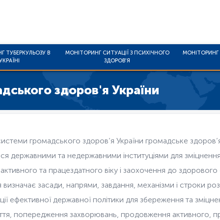
Г ТУБЕРКУЛЬОЗУ В
МОНІТОРИНГ СИТУАЦІЇ З ПСИХІЧНОГО
МОНІТОРИНГ 
УКРАЇНІ
ЗДОРОВ'Я
адського здоров'я України
истеми громадського здоров’я України громадське здоров’я
ться державними та недержавними інституціями для зміцнен
 активного та працездатного віку і заохочення до здоровог
я визначає засади, напрями, завдання, механізми і строки 
ції ефективної державної політики для збереження та зміцне
ття, попередження захворювань, продовження активного, пр