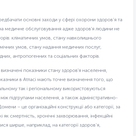
едбачати основні заходи у сфері охорони здоров’я та
на медичне обслуговування адже здоров'я людини не
орів: кліматичних умов, стану навколишнього
мічних умов, стану надання медичних послуг,
дних, антропогенних та соціальних факторів.
о визначені показники стану здоров'я населення,
азники в Атласі мають точне визначення того, що
нальному так і регіональному використовуються
 між підгрупами населення, а також адміністративно-
мени – це організаційні конструкції або категорії, за
і як смертність, хронічні захворювання, інфекційні
ся ширше, наприклад, на категорії здоров’я,