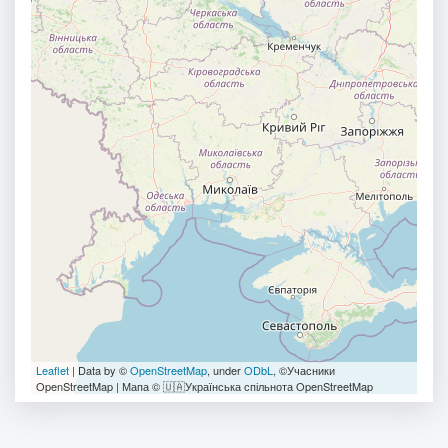
Leaflet
| Data by ©
OpenStreetMap
, under
ODbL
, ©Учасники
OpenStreetMap | Мапа © 🇺🇦Українська спільнота OpenStreetMap