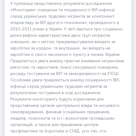
У публікації представлено результати дослідження
«Моніторинг поведінки та поширеності ВІЛ-інфекції
серед українських трудових мігрантів як компонент
епіднагляду за ВІЛ другого покоління», проведеного в
2010-2011 роках в Україні. У звіті йдеться про соціально-
демографічні характеристики двох груп мігрантів:
зовнішніх, які з метою працевлаштування виїздять за
заробітки за кордон, та внутрішніх, які виїздять на
заробітки із свого населеного пункту в межах України.
Приділяється увага аналізу практик вживання мігрантами
алкоголю та наркотиків, їхньої сексуальної поведінки,
досвіду тестування на ВІЛ та захворюваності на ІПСШ.
Особлива увага приділяється аналізу поширеності ВІЛ-
інфекції серед українських трудових мігрантів за
результатами тестування в ході дослідження.
Результати моніторингу будуть корисними для
представників органів центральної влади та місцевого
самоврядування, фахівців (соціальних працівників,
медиків, психологів та ін.) і волонтерів громадських
організацій, а також для працівників центрів
профілактики та боротьби зі СНІД, усіх тих, хто