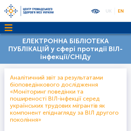
UK
EN
ЕЛЕКТРОННА БІБЛІОТЕКА
ПУБЛІКАЦІЙ у сфері протидії ВІЛ-
інфекції/СНІДу
Аналітичний звіт за результатами
біоповедінкового дослідження
«Моніторинг поведінки та
поширеності ВІЛ-інфекції серед
українських трудових мігрантів як
компонент епіднагляду за ВІЛ другого
покоління»