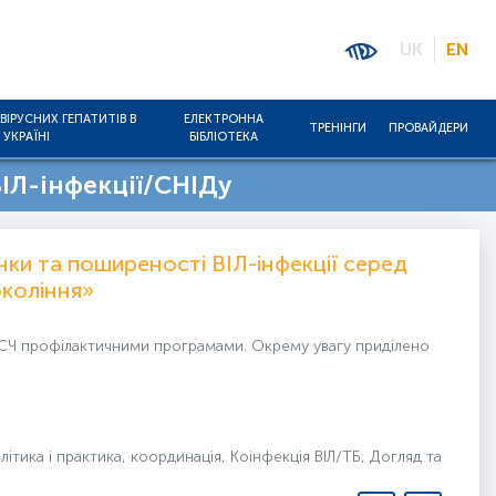
UK
EN
ВІРУСНИХ ГЕПАТИТІВ В
ЕЛЕКТРОННА
ТРЕНІНГИ
ПРОВАЙДЕРИ
УКРАЇНІ
БІБЛІОТЕКА
ІЛ-інфекції/СНІДу
нки та поширеності ВІЛ-інфекції серед
окоління»
я ЧСЧ профілактичними програмами. Окрему увагу приділено
літика і практика, координація, Коінфекція ВІЛ/ТБ, Догляд та