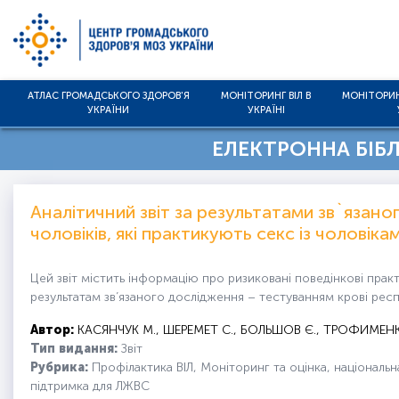
АТЛАС ГРОМАДСЬКОГО ЗДОРОВ'Я
МОНІТОРИНГ ВІЛ В
МОНІТОРИН
УКРАЇНИ
УКРАЇНІ
ЕЛЕКТРОННА БІБЛІ
Аналітичний звіт за результатами зв`язан
чоловіків, які практикують секс із чоловік
Цей звіт містить інформацію про ризиковані поведінкові пра
результатам зв’язаного дослідження – тестуванням крові респон
Автор:
КАСЯНЧУК М., ШЕРЕМЕТ С., БОЛЬШОВ Є., ТРОФИМЕНК
Тип видання:
Звіт
Рубрика:
Профілактика ВІЛ, Моніторинг та оцінка, національна
підтримка для ЛЖВС