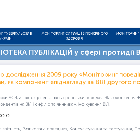
Г ТУБЕРКУЛЬОЗУ В
МОНІТОРИНГ СИТУАЦІЇ З ПСИХІЧНОГО
МОНІТОРИНГ 
УКРАЇНІ
ЗДОРОВ'Я
ОТЕКА ПУБЛІКАЦІЙ у сфері протидії В
ого дослідження 2009 року «Моніторинг поведі
ами, як компонент епіднагляду за ВІЛ другого п
ктики ЧСЧ, а також рівень знань про шляхи передачі ВІЛ, охопленн
дентів на ВІЛ і сифіліс та чинникам інфікування ВІЛ.
О О.:
 звітність, Ризикована поведінка, Консультування та тестування, По