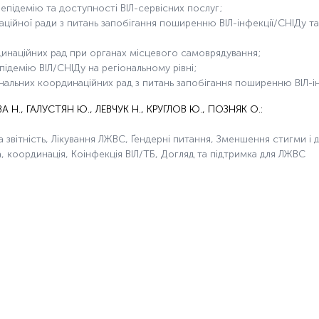
 епідемію та доступності ВІЛ-сервісних послуг;
аційної ради з питань запобігання поширенню ВІЛ-інфекції/СНІДу та
динаційних рад при органах місцевого самоврядування;
ідемію ВІЛ/СНІДу на регіональному рівні;
альних координаційних рад з питань запобігання поширенню ВІЛ-ін
., ГАЛУСТЯН Ю., ЛЕВЧУК Н., КРУГЛОВ Ю., ПОЗНЯК О.:
а звітність, Лікування ЛЖВС, Ґендерні питання, Зменшення стигми і 
а, координація, Коінфекція ВІЛ/ТБ, Догляд та підтримка для ЛЖВС