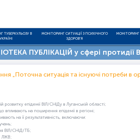
Г ТУБЕРКУЛЬОЗУ В
МОНІТОРИНГ СИТУАЦІЇ З ПСИХІЧНОГО
МОНІТОРИНГ 
УКРАЇНІ
ЗДОРОВ'Я
ОТЕКА ПУБЛІКАЦІЙ у сфері протидії В
ня „Поточна ситуація та існуючі потреби в орг
й розвитку епідемії ВІЛ/СНІДу в Луганській області;
що впливають на поширення епідемії в регіоні;
ливають на її результативність, включаючи:
учань;
ня ВІЛ/СНІД/ТБ;
я ЛЖВ;