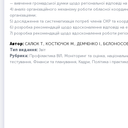
— вивчення громадської думки щодо регіональної відповіді на
4) аналіз організаційного механізму роботи обласної координ
організаціями;
5) дослідження та систематизація потреб членів ОКР та коор
6) розробка рекомендацій щодо вдосконалення відповіді на еп
7) розробка рекомендацій щодо вдосконалення роботи регіон
Автор:
САЛЮК Т., КОСТЮЧОК М., ДЕМЧЕНКО І., БЄЛОНОСОВА Н
Тип видання:
Звіт
Рубрика:
Профілактика ВІЛ, Моніторинг та оцінка, національн
тестування, Фінанси та планування, Кадри, Політика і практик