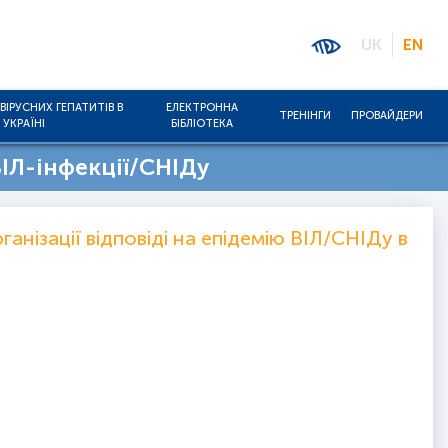
UK
EN
ВІРУСНИХ ГЕПАТИТІВ В
ЕЛЕКТРОННА
ТРЕНІНГИ
ПРОВАЙДЕРИ
УКРАЇНІ
БІБЛІОТЕКА
ІЛ-інфекції/СНІДу
анізації відповіді на епідемію ВІЛ/СНІДу в