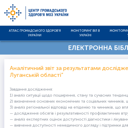
АТЛАС ГРОМАДСЬКОГО ЗДОРОВ'Я
МОНІТОРИНГ ВІЛ В
МОНІТОРИН
УКРАЇНИ
УКРАЇНІ
ЕЛЕКТРОННА БІБЛІ
Аналітичний звіт за результатами досліджен
Луганській області”
Завдання дослідження:
1) аналіз ситуації щодо поширення, стану та сучасних тенденці
2) визначення основних економічних та соціальних чинників, 
3) аналіз регіональної відповіді на епідемію та чинників, що вп
— дослідження обсягів і результативності профілактичних втр
— аналіз експертних оцінок доступності діагностики і лікуван
— вивчення доступності немедичного догляду і підтримки дл